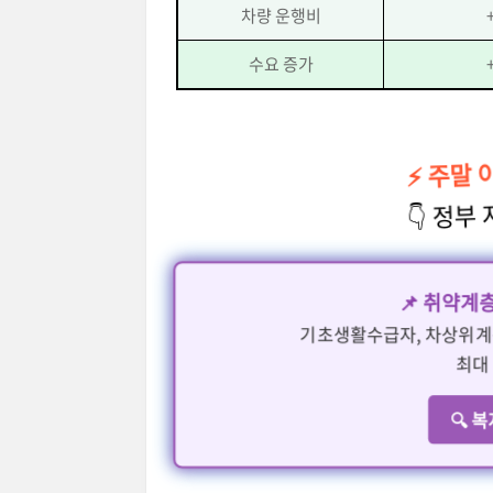
차량 운행비
수요 증가
⚡ 주말
👇 정부
📌 취약계
기초생활수급자, 차상위계
최대
🔍 