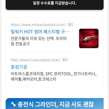
일정 수수료를 지급받습니다.
https://www.milwaukeetool.co.kr/
광고
밀워키 HOT 썸머 페스티벌 구매
금액별 사은품 증정
전문가들의 이유 있는 선택. 프리미
엄 전동공구
http://www.hyosungtool.co.kr/
광고
효성기공
아트라스콥코대리점, SPC 관리TOOL, 전기너트러너,
에어툴,에어모터,토크테스터
🔧 충전식 그라인더, 지금 사도 괜찮