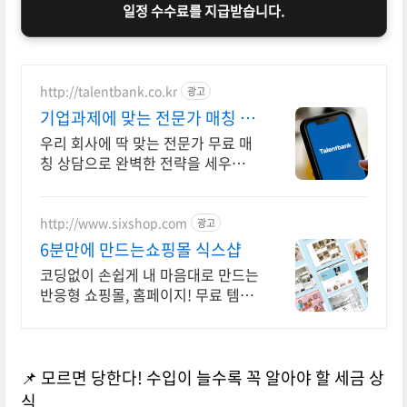
일정 수수료를 지급받습니다.
http://talentbank.co.kr
광고
기업과제에 맞는 전문가 매칭 분
야별 전문성 검증완료
우리 회사에 딱 맞는 전문가 무료 매
칭 상담으로 완벽한 전략을 세우세
요. 기획만 있고 실행이 안 될 때! 정
체된 프로젝트를 베테랑의 노하우로
뚫어보세요.
http://www.sixshop.com
광고
6분만에 만드는쇼핑몰 식스샵
코딩없이 손쉽게 내 마음대로 만드는
반응형 쇼핑몰, 홈페이지! 무료 템플
릿!
📌 모르면 당한다! 수입이 늘수록 꼭 알아야 할 세금 상
식