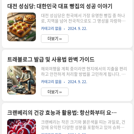
나 반응하지 못한다는 이야기가 전해져 내려오고
대전 성심당: 대한민국 대표 빵집의 성공 이야기
있습니다.이 고래의 존재가 처음으로 알려진 것은
대전 성심당은 한국에서 가장 유명한 빵집 중 하나
1989년 미국 해군이 사용하는 음파 탐지 시스템을
로, 지역을 넘어 전국적으로도 그 명성을 자랑하고
통해서였습니다. 해군은 적군의 잠수함을 추적하
있습니다. 성심당은 단순히 빵을 파는 곳이 아니라,
기 위해 해당 장치를 운용 중이었지만, 뜻밖에 이 독
카테고리 없음
2024. 9. 22.
대전의 상징적인 장소로 자리잡았으며 많은 이들이
특한 주파수의 소리를 감지하게 된 것입니다. 이후
이곳을 방문하기 위해 대전을 찾을 정도로 큰 인기
과학자들은 이 고래의 ..
더보기 ››
를 끌고 있습니다. 특히, 튀김소보로와 부추빵 등
성심당의 시그니처 메뉴들은 각종 미디어에서 다뤄
지며 더욱 널리 알려졌습니다. 성심당의 역사는
1956년으로 거슬러 올라가며, 작은 찐빵 가게로 시
트래블로그 발급 및 사용법 완벽 가이드
작했지만 지금은 다양한 베이커리 상품과 카페, 디
해외여행을 계획 중이라면 현지에서의 지출을 편리
저트 메뉴로 유명해졌습니다.성심당의 성공 뒤에
하고 안전하게 처리할 방법을 고민하게 됩니다. 이
는 단순한 맛과 품질뿐만 아니라, 끊임없는 혁신과
때 유용한 수단 중 하나가 바로 트래블로그입니다.
고객 만족을 위한 노력이 숨어 있습니다. 전통을 지
카테고리 없음
2024. 9. 22.
트래블로그는 현지 통화로 손쉽게 결제할 수 있는
키면서도 새로운 트렌드와 기술을 도입해 고객들에
선불형 카드로, 미리 충전한 금액 내에서만 사용 가
게 항상 신선한 경험을 제공하고..
더보기 ››
능하다는 점에서 예산 관리가 편리하며, 환전 수수
료를 절감할 수 있는 장점이 있습니다. 또한, 현금
을 들고 다닐 필요가 없으니 도난이나 분실 위험을
줄일 수 있어 많은 여행자들에게 인기입니다.트래
크랜베리의 건강 효능과 활용법: 항산화부터 요리까지
블로그는 다양한 은행이나 금융기관에서 제공하는
크랜베리는 작은 크기와 붉은색을 띠는 과일로, 건
데, 각 은행마다 발급 절차나 수수료, 혜택이 다를
강에 유익한 다양한 성분을 포함하고 있어 슈퍼푸
수 있습니다. 따라서 본인의 여행 목적에 맞는 트래
드로 널리 알려져 있습니다. 특히 크랜베리는 비타
블로그를 선택하는 것이 매우 중요합니다. 이번 글