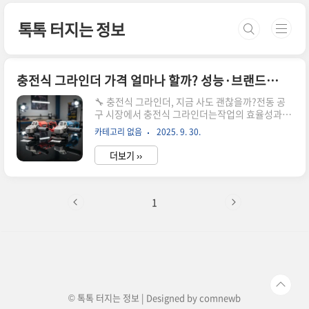
본문 바로가기
톡톡 터지는 정보
충전식 그라인더 가격 얼마나 할까? 성능·브랜드별 2025년 최신 가이드
🔧 충전식 그라인더, 지금 사도 괜찮을까?전동 공
구 시장에서 충전식 그라인더는작업의 효율성과 휴
대성을 동시에 잡은 핵심 아이템입니다.하지만 막
카테고리 없음
2025. 9. 30.
상 구매하려고 하면,💸 가격 차이도 크고 종류도 다
양해서 선택이 쉽지 않죠.✅ 2025년 기준,충전식
더보기 ››
그라인더의 최신 가격대 및 성능 비교를 통해현명
하게 구매하는 방법을 안내드립니다!⚙️ 충전식 그
라인더, 왜 인기가 많을까?🔋 전원 코드 없이 작동
가능🧰 다양한 작업 (절단, 연삭, 광택) 가능💼 휴대
1
성 우수 → 현장 작업에 최적🔧 초보자부터 전문가
까지 폭넓게 활용특히, 배터리 기술이 고도화되면
서과거보다 훨씬 강력한 출력과 긴 사용시간을 제
공하고 있어요.💰 2025년 충전식 그라인더 가격대
는?📌 2025년 현재 시점,충전식 그라인더의 평균
가격대는 다..
© 톡톡 터지는 정보 | Designed by
comnewb