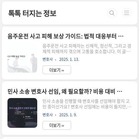
본문 바로가기
톡톡 터지는 정보
음주운전 사고 피해 보상 가이드: 법적 대응부터 가해자 처벌까지
음주운전 사고 피해자는 신체적, 정신적, 그리고 경
제적 피해까지 겪으며 고통을 호소합니다. 이 글에
서는 음주운전 사고의 피해자가 어떻게 보상을 받
변호사
2025. 1. 13.
을 수 있는지, 그리고 법적 절차를 통해 가해자를 처
벌하고 재발 방지를 도모하는 방법을 구체적으로
더보기 ››
안내합니다. 특히, 교통사고 변호사의 역할과 보상
절차를 살펴보며, 피해자가 받을 수 있는 지원과 혜
택에 대해 자세히 알아보세요.음주운전 사고의 심
각성 교통사고 피해자 권리: 손해배상 청구 시 꼭 알
민사 소송 변호사 선임, 왜 필요할까? 비용 대비 효과 분석과 필수 이유 5가지
아야 할 5가지 필수 팁교통사고는 누구에게나 예기
민사 소송을 진행할 때 변호사를 선임해야 할지 고
치 않게 발생할 수 있지만, 그로 인해 입는 신체적·
민 중이신가요? 변호사 선임에는 비용이 들지만,
경제적 피해는 개인에게 큰 부담으로 다가옵니다.
소송 과정에서 얻는 이점은 그 이상일 수 있습니다.
이럴 때 손해배상 청구는 피해 복구의 핵심인데요.
변호사
2025. 1. 9.
이 글에서는 변호사를 선임하지 않고 혼자 소송을
하지만 정nedysinsights.com음주운전 사고는
진행했을 때의 한계와 변호사를 선임했을 때 기대
예고 없이 발생하..
더보기 ››
할 수 있는 법적 효과를 구체적으로 분석해 드릴게
요.✅ 변호사 없이 민사 소송을 진행할 때의 한계1.