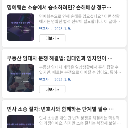
법률 지식 부족민사 소송은 법률 지식이 필수적입
니다.복잡한 법률 용어와 절차민사 소송에서는 법
명예훼손 소송에서 승소하려면? 손해배상 청구를 위한 필수 전략 5가지
률 용어와 절차를 정확히 이해하고 대응해야 합니
명예훼손으로 인해 손해를 입으셨나요? 이런 상황
다. 일반인이 이를 이해하지 못하면 실수로 이어질
에서는 명확한 법적 전략이 필요합니다. 이 글에서
가능성이 높습니다.법적 해석의 어려움법령은 다
는 명예훼손 소송에서 승소를 위한 핵심 전략과 증
양한 상황에 따라 다르게 해석됩니다. 자신에게 유
변호사
2025. 1. 9.
거 수집 방법, 손해배상 청구 시 유의할 점을 구체적
리한 방향으로 법령을 해석하려면 전문적인 지식이
으로 안내해 드릴게요. 법적 용어가 낯설더라도 이
필요합니다.2. 서류 작성의 어려움민..
더보기 ››
해하기 쉽게 풀어썼으니, 끝까지 읽고 실질적인 도
움을 얻어 가세요.✅ 명예훼손 소송이란?명예훼손
소송은 허위 사실이나 모욕적 발언으로 인해 개인
의 명예가 훼손되었을 때, 피해를 구제받기 위해 손
부동산 임대차 분쟁 해결법: 임대인과 임차인이 꼭 알아야 할 5가지 필수 가이드
해배상을 청구하는 법적 절차입니다. 형사소송과
부동산 임대차 계약은 일상생활에서 흔히 접할 수
민사소송으로 나뉘며, 이 글에서는 주로 민사소송
있지만, 때로는 분쟁으로 이어질 수 있어요. 특히
을 다룹니다.✅ 명예훼손 손해배상을 청구하려면
보증금 반환, 계약 갱신 거부, 임대료 미납 등은 임
충족해야 할 조건1. 명예훼손의 성립 요건명예훼손
변호사
2025. 1. 9.
대인과 임차인 모두에게 큰 스트레스를 주는 문제
으로 인정받으려면 다음 세 가지 요건을 충족해야
입니다.이 글에서는 부동산 임대차 분쟁을 해결하
합니다.피해 발생 여부사실 또는 허위 사..
더보기 ››
기 위한 실질적인 방법과, 임대인과 임차인이 알아
야 할 권리 및 법적 절차를 소개합니다. 이 가이드를
통해 안전한 계약과 분쟁 없는 부동산 거래를 시작
해 보세요.📜 부동산 임대차 분쟁의 주요 원인 계약
민사 소송 절차: 변호사와 함께하는 단계별 필수 가이드
분쟁 예방: 민사 변호사가 추천하는 계약서 작성 필
민사 소송은 개인 간 법적 분쟁을 해결하는 핵심적
수 5가지계약서를 작성할 때 제대로 된 문구와 조
인 과정이에요. 하지만 소송 절차는 복잡해 보일 수
건을 설정하지 않으면 나중에 큰 문제가 생길 수 있