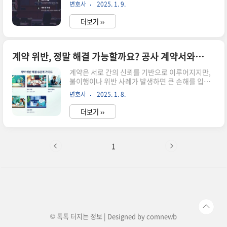
있어 처음 시도하는 분들에게는 큰 부담으로 다가
어요. 많은 계약 분쟁이 바로 이런 사소한 실수에서
변호사
2025. 1. 9.
올 수 있답니다.이 글에서는 민사 소송 절차를 처음
시작된답니다.이 글에서는 계약 분쟁을 예방하기
부터 끝까지 이해할 수 있도록 단계별로 안내해 드
nedysinsigh..
더보기 ››
릴게요. 또한, 각 단계에서 변호사가 제공할 수 있
는 도움에 대해서도 상세히 설명해 드릴게요.소송
준비, 증거 제출, 재판 진행, 그리고 판결까지 모든
과정을 알아보고 자신 있게 소송을 진행해 보세요.
계약 위반, 정말 해결 가능할까요? 공사 계약서와 서비스 미제공 소송의 완벽한 5단계 가이드!
📝 소송 시작: 소장 작성 명예훼손 소송: 온라인 비
계약은 서로 간의 신뢰를 기반으로 이루어지지만,
방과 허위 사실 대처 5가지 방법명예를 훼손하는
불이행이나 위반 사례가 발생하면 큰 손해를 입게
온라인 비방과 허위 사실 유포는 누구에게나 큰 상
됩니다. 특히 공사 계약서나 서비스 미제공 문제는
처가 될 수 있습니다. 특히, 인터넷상에서는 비방이
변호사
2025. 1. 8.
개인과 기업 모두에게 심각한 영향을 미치는데요.
순식간에 퍼져 피해를 키우는 경우가 많습니다. 피
이때 법적 절차를 통해 문제를 해결하면 손실을 최
해를 입었다면 어..
더보기 ››
소화할 수 있습니다.계약 위반은 단순히 금전적인
손해뿐 아니라 시간, 노력, 신뢰까지도 무너뜨릴 수
있어요. 그래서 계약 위반 소송은 더 이상 선택이 아
닌 필수가 될 수 있습니다.✅ 공사 계약서 작성 시
1
꼭 확인해야 할 7가지 핵심 포인트계약 대상과 범
위 명시계약의 범위와 구체적인 내용을 반드시 문
서에 포함하세요. "무엇을" 해야 하는지 정확히 기
록하는 것이 중요합니다.일정과 마감 기한 설정시
작과 끝 날짜를 구체적으로 명시하고, 지연 시 책임
을 분명히 해야 합니다...
© 톡톡 터지는 정보 | Designed by
comnewb